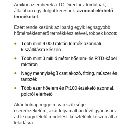
Amikor az emberek a TC Directhez fordulnak,
általában egy dolgot keresnek:
azonnal elérhető
termékeket
.
Ezért rendelkezünk az iparág egyik legnagyobb
hőmérsékletmérő termékkészletével, többek között:
Több mint 9 000 raktári termék azonnali
kiszállításra készen
Több mint 3 millió méter hőelem- és RTD-kábel
raktáron
Nagy mennyiségű csatlakozó, fitting, műszer és
tartozék
Több ezer hőelem és Pt100 érzékelő azonnal,
polcról elérhető
Akár holnap reggelre van szüksége
csereérzékelőre, akár folyamatban lévő gyártáshoz
ad le nagy tételű rendelést, készletünk készen áll a
feladásra.