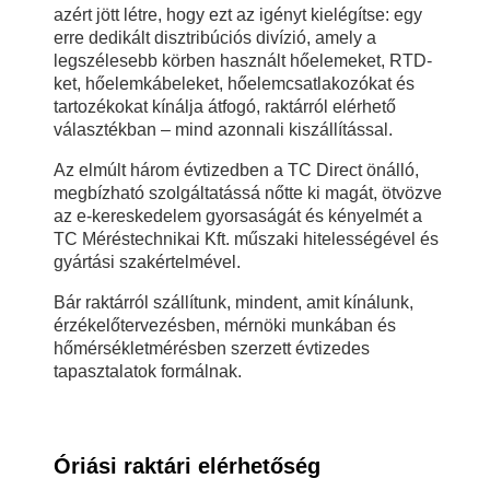
azért jött létre, hogy ezt az igényt kielégítse: egy
erre dedikált disztribúciós divízió, amely a
legszélesebb körben használt hőelemeket, RTD-
ket, hőelemkábeleket, hőelemcsatlakozókat és
tartozékokat kínálja átfogó, raktárról elérhető
választékban – mind azonnali kiszállítással.
Az elmúlt három évtizedben a TC Direct önálló,
megbízható szolgáltatássá nőtte ki magát, ötvözve
az e-kereskedelem gyorsaságát és kényelmét a
TC Méréstechnikai Kft. műszaki hitelességével és
gyártási szakértelmével.
Bár raktárról szállítunk, mindent, amit kínálunk,
érzékelőtervezésben, mérnöki munkában és
hőmérsékletmérésben szerzett évtizedes
tapasztalatok formálnak.
Óriási raktári elérhetőség