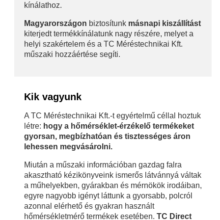
kínálathoz.
Magyarországon
biztosítunk
másnapi kiszállítást
kiterjedt termékkínálatunk nagy részére, melyet a
helyi szakértelem és a TC Méréstechnikai Kft.
műszaki hozzáértése segíti.
Kik vagyunk
A TC Méréstechnikai Kft.-t egyértelmű céllal hoztuk
létre:
hogy a hőmérséklet-érzékelő termékeket
gyorsan, megbízhatóan és tisztességes áron
lehessen megvásárolni.
Miután a műszaki információban gazdag falra
akasztható kézikönyveink ismerős látvánnyá váltak
a műhelyekben, gyárakban és mérnökök irodáiban,
egyre nagyobb igényt láttunk a gyorsabb, polcról
azonnal elérhető és gyakran használt
hőmérsékletmérő termékek esetében.
TC Direct