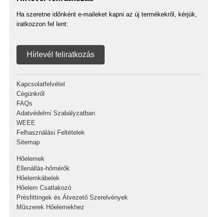
Ha szeretne időnként e-maileket kapni az új termékekről, kérjük,
iratkozzon fel lent:
Hírlevél feliratkozás
Kapcsolatfelvétel
Cégünkről
FAQs
Adatvédelmi Szabályzatban
WEEE
Felhasználási Feltételek
Sitemap
Hőelemek
Ellenállás-hőmérők
Hőelemkábelek
Hőelem Csatlakozó
Présfittingek és Átvezető Szerelvények
Műszerek Hőelemekhez