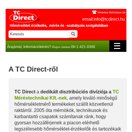
email:info@tcdirect.hu
Árajánlat, Információkérés?
06-1-421-0306
Hívjon minket
A TC Direct-ről
TC Direct
a
dedikált disztribúciós divíziója a
TC
Méréstechnikai Kft.-nek
, amely kiváló minőségű
hőmérsékletmérő termékeket szállít közvetlenül
raktárról. 2005 óta mérnökök, technikusok és
karbantartó csapatok számítanak ránk, hogy
gyorsan hozzáférjenek a piacon elérhető
legszélesebb hőmérséklet-érzékelők és tartozékaik