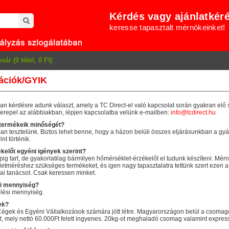
Kérdés vagy ajánlatkér
keresse tapasztalt mérnökeinket!
sár (0 tétel, 0 Ft)
mációk/GYIK
n kérdésre adunk választ, amely a TC Direct-el való kapcsolat során gyakran elő s
erepel az alábbiakban, lépjen kapcsolatba velünk e-mailben:
info@tcdirect.hu
a termékeik minőségét?
n tesztelünk. Biztos lehet benne, hogy a házon belüli összes eljárásunkban a gyár
nt történik.
kelőt egyéni igények szerint?
pig tart, de gyakorlatilag bármilyen hőmérséklet-érzékelőt el tudunk készíteni. Mé
tméréshez szükséges termékeket, és igen nagy tapasztalatra tettünk szert ezen a
kai tanácsot. Csak keressen minket.
si mennyiség?
elési mennyiség.
gek?
Cégek és Egyéni Vállalkozások számára jött létre. Magyarországon belül a csomag
 mely nettó 60.000Ft felett ingyenes. 20kg-ot meghaladó csomag valamint express