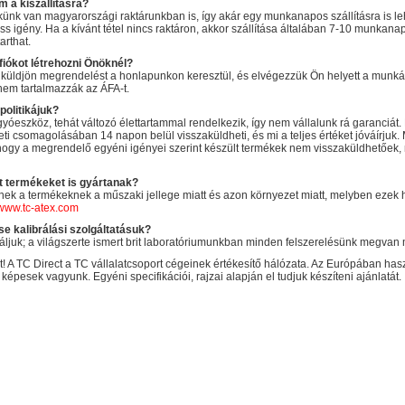
m a kiszállításra?
künk van magyarországi raktárunkban is, így akár egy munkanapos szállításra is le
ress igény. Ha a kívánt tétel nincs raktáron, akkor szállítása általában 7-10 munk
arthat.
fiókot létrehozni Önöknél?
 küldjön megrendelést a honlapunkon keresztül, és elvégezzük Ön helyett a munkát!
nem tartalmazzák az ÁFA-t.
politikájuk?
yóeszköz, tehát változó élettartammal rendelkezik, így nem vállalunk rá garanciá
ti csomagolásában 14 napon belül visszaküldheti, és mi a teljes értéket jóváírjuk. 
hogy a megrendelő egyéni igényei szerint készült termékek nem visszaküldhetőek, m
t termékeket is gyártanak?
ek a termékeknek a műszaki jellege miatt és azon környezet miatt, melyben ezek 
www.tc-atex.com
e kalibrálási szolgáltatásuk?
ínáljuk; a világszerte ismert brit laboratóriumunkban minden felszerelésünk megva
! A TC Direct a TC vállalatcsoport cégeinek értékesítő hálózata. Az Európában has
képesek vagyunk. Egyéni specifikációi, rajzai alapján el tudjuk készíteni ajánlatát.