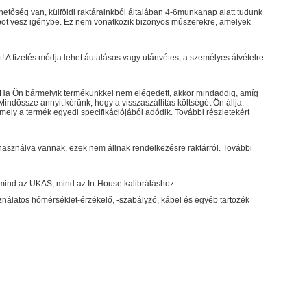
hetőség van, külföldi raktárainkból általában 4-6munkanap alatt tudunk
anapot vesz igénybe. Ez nem vonatkozik bizonyos műszerekre, amelyek
 A fizetés módja lehet áutalásos vagy utánvétes, a személyes átvételre
t. Ha Ön bármelyik termékünkkel nem elégedett, akkor mindaddig, amíg
Mindössze annyit kérünk, hogy a visszaszállítás költségét Ön állja.
ely a termék egyedi specifikációjából adódik. További részletekért
használva vannak, ezek nem állnak rendelkezésre raktárról. További
n mind az UKAS, mind az In-House kalibráláshoz.
ználatos hőmérséklet-érzékelő, -szabályzó, kábel és egyéb tartozék