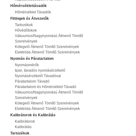
Hőmérséklettávadók
Hőmérséklet Távadók
Fittingek és Átvezetők
Tartozékok
Hővédőtokok
Vákuumos/Nagynyomású Átmenő Tömítő
Szerelvények
Kötegelő Átmenő Tömítő Szerelvények
Elektróda Átmenő Tömítő Szerelvények
Nyomás és Páratartalom
Nyomásmérők
Ipari, távadós nyomásérzékelő
Nyomásérzékelő Távadóval
Páratartalom Távadó
Páratartalom és Hőmérséklet Távadó
Vákuumos/Nagynyomású Átmenő Tömítő
Szerelvények
Kötegelő Átmenő Tömítő Szerelvények
Elektróda Átmenő Tömítő Szerelvények
Kalibrátorok és Kalibrálás
Kalibrátorok
Kalibrálás
Tartozékok