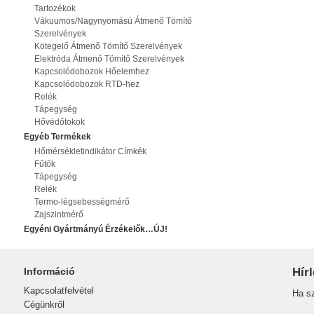
Tartozékok
Vákuumos/Nagynyomású Átmenő Tömítő
Szerelvények
Kötegelő Átmenő Tömítő Szerelvények
Elektróda Átmenő Tömítő Szerelvények
Kapcsolódobozok Hőelemhez
Kapcsolódobozok RTD-hez
Relék
Tápegység
Hővédőtokok
Egyéb Termékek
Hőmérsékletindikátor Címkék
Fűtők
Tápegység
Relék
Termo-légsebességmérő
Zajszintmérő
Egyéni Gyártmányú Érzékelők…ÚJ!
Információ
Hírl
Kapcsolatfelvétel
Ha sz
Cégünkről