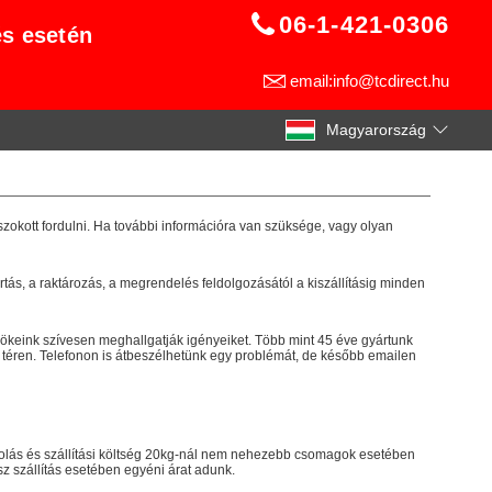
06-1-421-0306
és esetén
email:info@tcdirect.hu
Magyarország
zokott fordulni. Ha további információra van szüksége, vagy olyan
tás, a raktározás, a megrendelés feldolgozásától a kiszállításig minden
rnökeink szívesen meghallgatják igényeiket. Több mint 45 éve gyártunk
 téren. Telefonon is átbeszélhetünk egy problémát, de később emailen
olás és szállítási költség 20kg-nál nem nehezebb csomagok esetében
z szállítás esetében egyéni árat adunk.