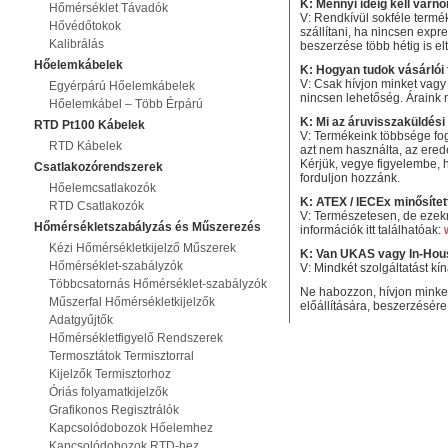
K: Mennyi ideig kell várno
Hőmérséklet Távadók
V: Rendkívül sokféle termé
Hővédőtokok
szállítani, ha nincsen exp
Kalibrálás
beszerzése több hétig is elt
Hőelemkábelek
K: Hogyan tudok vásárlói 
V: Csak hívjon minket vagy
Egyérpárú Hőelemkábelek
nincsen lehetőség. Áraink 
Hőelemkábel – Több Érpárú
K: Mi az áruvisszaküldési 
RTD Pt100 Kábelek
V: Termékeink többsége fog
RTD Kábelek
azt nem használta, az erede
Kérjük, vegye figyelembe, 
Csatlakozórendszerek
forduljon hozzánk.
Hőelemcsatlakozók
K: ATEX / IECEx minősítet
RTD Csatlakozók
V: Természetesen, de ezekn
Hőmérsékletszabályzás és Műszerezés
információk itt találhatóak:
Kézi Hőmérsékletkijelző Műszerek
K: Van UKAS vagy In-Hous
Hőmérséklet-szabályzók
V: Mindkét szolgáltatást k
Többcsatornás Hőmérséklet-szabályzók
Ne habozzon, hívjon minket
Műszerfal Hőmérsékletkijelzők
előállítására, beszerzésére 
Adatgyűjtők
Hőmérsékletfigyelő Rendszerek
Termosztátok Termisztorral
Kijelzők Termisztorhoz
Óriás folyamatkijelzők
Grafikonos Regisztrálók
Kapcsolódobozok Hőelemhez
Kapcsolódobozok RTD-hez