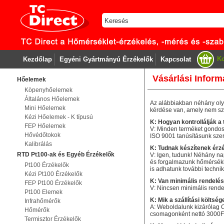
Ko
Kezdőlap
Egyéni Gyártmányú Érzékelők
Kapcsolat
Vásárlási Infor
Hőelemek
Köpenyhőelemek
Általános Hőelemek
Az alábbiakban néhány olya
Mini Hőelemek
kérdése van, amely nem sz
Kézi Hőelemek - K típusú
K: Hogyan kontrollálják 
FEP Hőelemek
V: Minden terméket gondosa
Hővédőtokok
ISO 9001 tanúsításunk szeri
Kalibrálás
K: Tudnak készítenek érzé
RTD Pt100-ak és Egyéb Érzékelők
V: Igen, tudunk! Néhány na
és forgalmazunk hőmérsékle
Pt100 Érzékelők
is adhatunk további techni
Kézi Pt100 Érzékelők
K: Van minimális rendelé
FEP Pt100 Érzékelők
V: Nincsen minimális rend
Pt100 Elemek
K: Mik a szállítási költsé
Infrahőmérők
A: Weboldalunk kizárólag 
Hőmérők
csomagonként nettó 3000Ft,
Termisztor Érzékelők