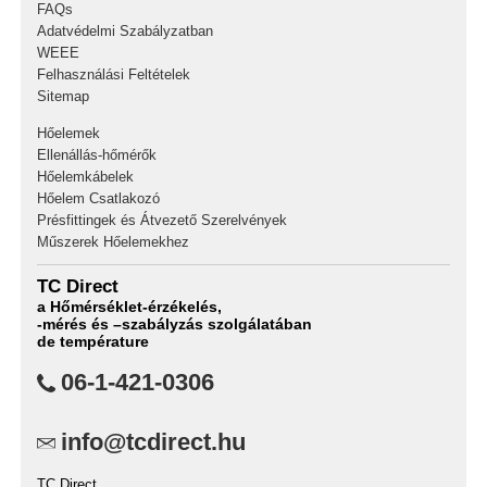
FAQs
Adatvédelmi Szabályzatban
WEEE
Felhasználási Feltételek
Sitemap
Hőelemek
Ellenállás-hőmérők
Hőelemkábelek
Hőelem Csatlakozó
Présfittingek és Átvezető Szerelvények
Műszerek Hőelemekhez
TC Direct
a Hőmérséklet-érzékelés,
-mérés és –szabályzás szolgálatában
de température
06-1-421-0306
info@tcdirect.hu
TC Direct,