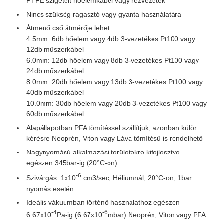
PTFE szigetelt hőelemkábel vagy rézvezeték
Nincs szükség ragasztó vagy gyanta használatára
Átmenő cső átmérője lehet:
4.5mm: 6db hőelem vagy 4db 3-vezetékes Pt100 vagy
12db műszerkábel
6.0mm: 12db hőelem vagy 8db 3-vezetékes Pt100 vagy
24db műszerkábel
8.0mm: 20db hőelem vagy 13db 3-vezetékes Pt100 vagy
40db műszerkábel
10.0mm: 30db hőelem vagy 20db 3-vezetékes Pt100 vagy
60db műszerkábel
Alapállapotban PFA tömítéssel szállítjuk, azonban külön
kérésre Neoprén, Viton vagy Láva tömítésű is rendelhető
Nagynyomású alkalmazási területekre kifejlesztve
egészen 345bar-ig (20°C-on)
-6
Szivárgás: 1x10
cm3/sec, Héliumnál, 20°C-on, 1bar
nyomás esetén
Ideális vákuumban történő használathoz egészen
-4
-6
6.67x10
Pa-ig (6.67x10
mbar) Neoprén, Viton vagy PFA