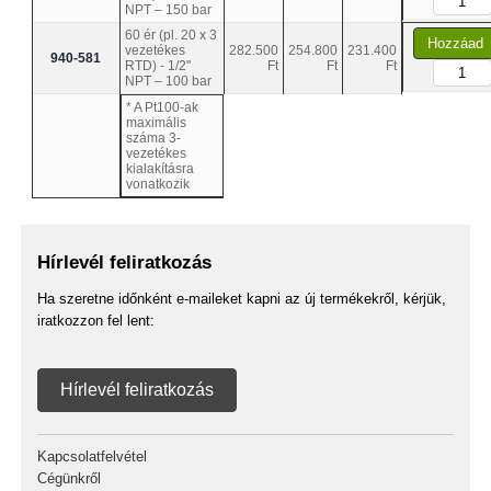
NPT – 150 bar
60 ér (pl. 20 x 3
Hozzáad
vezetékes
282.500
254.800
231.400
940-581
RTD) - 1/2"
Ft
Ft
Ft
NPT – 100 bar
* A Pt100-ak
maximális
száma 3-
vezetékes
kialakításra
vonatkozik
Hírlevél feliratkozás
Ha szeretne időnként e-maileket kapni az új termékekről, kérjük,
iratkozzon fel lent:
Hírlevél feliratkozás
Kapcsolatfelvétel
Cégünkről