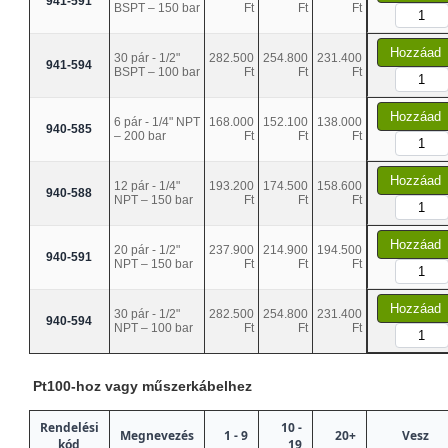
941-591
BSPT – 150 bar
Ft
Ft
Ft
Hozzáad
30 pár - 1/2"
282.500
254.800
231.400
941-594
BSPT – 100 bar
Ft
Ft
Ft
Hozzáad
6 pár - 1/4" NPT
168.000
152.100
138.000
940-585
– 200 bar
Ft
Ft
Ft
Hozzáad
12 pár - 1/4"
193.200
174.500
158.600
940-588
NPT – 150 bar
Ft
Ft
Ft
Hozzáad
20 pár - 1/2"
237.900
214.900
194.500
940-591
NPT – 150 bar
Ft
Ft
Ft
Hozzáad
30 pár - 1/2"
282.500
254.800
231.400
940-594
NPT – 100 bar
Ft
Ft
Ft
Pt100-hoz vagy műszerkábelhez
Rendelési
10 -
Megnevezés
1 - 9
20+
Vesz
kód
19