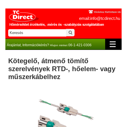
email:info@tcdirect.hu
Árajánlat, Információkérés?
06-1-421-0306
Hívjon minket
Kötegelő, átmenő tömítő
szerelvények RTD-, hőelem- vagy
műszerkábelhez