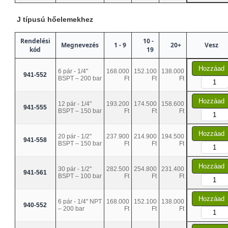
J típusú hőelemekhez
Rendelési
10 -
Megnevezés
1 - 9
20+
Vesz
kód
19
Hozzáad
6 pár - 1/4"
168.000
152.100
138.000
941-552
BSPT – 200 bar
Ft
Ft
Ft
Hozzáad
12 pár - 1/4"
193.200
174.500
158.600
941-555
BSPT – 150 bar
Ft
Ft
Ft
Hozzáad
20 pár - 1/2"
237.900
214.900
194.500
941-558
BSPT – 150 bar
Ft
Ft
Ft
Hozzáad
30 pár - 1/2"
282.500
254.800
231.400
941-561
BSPT – 100 bar
Ft
Ft
Ft
Hozzáad
6 pár - 1/4" NPT
168.000
152.100
138.000
940-552
– 200 bar
Ft
Ft
Ft