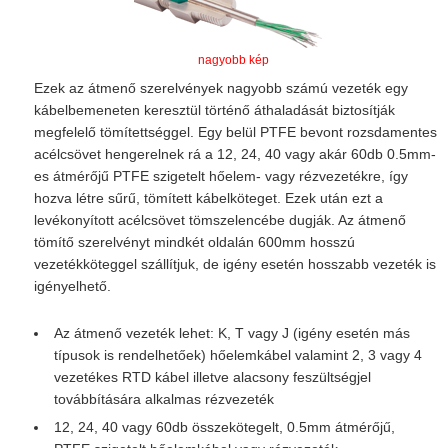
nagyobb kép
Ezek az átmenő szerelvények nagyobb számú vezeték egy
kábelbemeneten keresztül történő áthaladását biztosítják
megfelelő tömítettséggel. Egy belül PTFE bevont rozsdamentes
acélcsövet hengerelnek rá a 12, 24, 40 vagy akár 60db 0.5mm-
es átmérőjű PTFE szigetelt hőelem- vagy rézvezetékre, így
hozva létre sűrű, tömített kábelköteget. Ezek után ezt a
levékonyított acélcsövet tömszelencébe dugják. Az átmenő
tömítő szerelvényt mindkét oldalán 600mm hosszú
vezetékköteggel szállítjuk, de igény esetén hosszabb vezeték is
igényelhető.
Az átmenő vezeték lehet: K, T vagy J (igény esetén más
típusok is rendelhetőek) hőelemkábel valamint 2, 3 vagy 4
vezetékes RTD kábel illetve alacsony feszültségjel
továbbítására alkalmas rézvezeték
12, 24, 40 vagy 60db összekötegelt, 0.5mm átmérőjű,