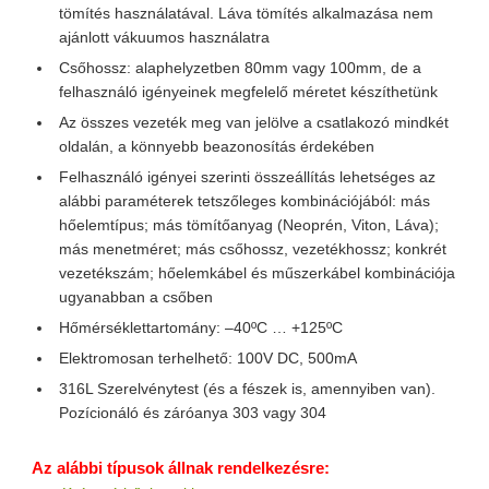
tömítés használatával. Láva tömítés alkalmazása nem
ajánlott vákuumos használatra
Csőhossz: alaphelyzetben 80mm vagy 100mm, de a
felhasználó igényeinek megfelelő méretet készíthetünk
Az összes vezeték meg van jelölve a csatlakozó mindkét
oldalán, a könnyebb beazonosítás érdekében
Felhasználó igényei szerinti összeállítás lehetséges az
alábbi paraméterek tetszőleges kombinációjából: más
hőelemtípus; más tömítőanyag (Neoprén, Viton, Láva);
más menetméret; más csőhossz, vezetékhossz; konkrét
vezetékszám; hőelemkábel és műszerkábel kombinációja
ugyanabban a csőben
Hőmérséklettartomány: –40ºC … +125ºC
Elektromosan terhelhető: 100V DC, 500mA
316L Szerelvénytest (és a fészek is, amennyiben van).
Pozícionáló és záróanya 303 vagy 304
Az alábbi típusok állnak rendelkezésre: