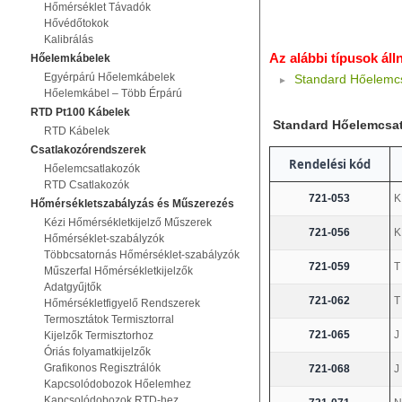
Hőmérséklet Távadók
Hővédőtokok
Kalibrálás
Az alábbi típusok áll
Hőelemkábelek
Egyérpárú Hőelemkábelek
Standard Hőelemcs
Hőelemkábel – Több Érpárú
RTD Pt100 Kábelek
Standard Hőelemcsat
RTD Kábelek
Csatlakozórendszerek
Rendelési kód
Hőelemcsatlakozók
RTD Csatlakozók
721-053
K
Hőmérsékletszabályzás és Műszerezés
Kézi Hőmérsékletkijelző Műszerek
721-056
K
Hőmérséklet-szabályzók
Többcsatornás Hőmérséklet-szabályzók
721-059
T
Műszerfal Hőmérsékletkijelzők
Adatgyűjtők
721-062
T
Hőmérsékletfigyelő Rendszerek
Termosztátok Termisztorral
721-065
J
Kijelzők Termisztorhoz
Óriás folyamatkijelzők
Grafikonos Regisztrálók
721-068
J
Kapcsolódobozok Hőelemhez
Kapcsolódobozok RTD-hez