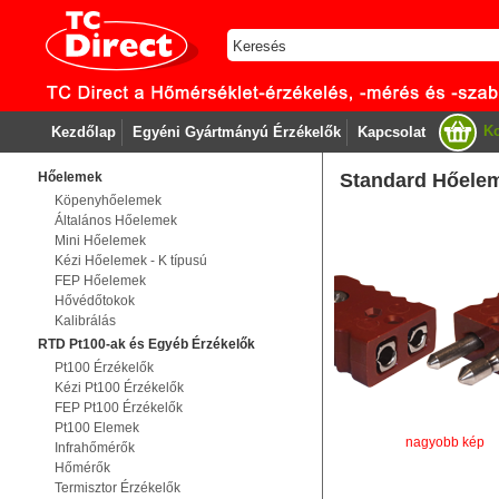
Ko
Kezdőlap
Egyéni Gyártmányú Érzékelők
Kapcsolat
Hőelemek
Standard Hőelem
Köpenyhőelemek
Általános Hőelemek
Mini Hőelemek
Kézi Hőelemek - K típusú
FEP Hőelemek
Hővédőtokok
Kalibrálás
RTD Pt100-ak és Egyéb Érzékelők
Pt100 Érzékelők
Kézi Pt100 Érzékelők
FEP Pt100 Érzékelők
Pt100 Elemek
nagyobb kép
Infrahőmérők
Hőmérők
Termisztor Érzékelők