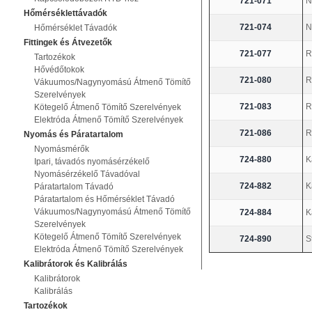
721-071
N
Hőmérséklettávadók
721-074
N
Hőmérséklet Távadók
Fittingek és Átvezetők
721-077
R
Tartozékok
Hővédőtokok
721-080
R
Vákuumos/Nagynyomású Átmenő Tömítő
Szerelvények
721-083
R
Kötegelő Átmenő Tömítő Szerelvények
Elektróda Átmenő Tömítő Szerelvények
721-086
R
Nyomás és Páratartalom
Nyomásmérők
724-880
K
Ipari, távadós nyomásérzékelő
Nyomásérzékelő Távadóval
724-882
K
Páratartalom Távadó
Páratartalom és Hőmérséklet Távadó
Vákuumos/Nagynyomású Átmenő Tömítő
724-884
K
Szerelvények
Kötegelő Átmenő Tömítő Szerelvények
724-890
S
Elektróda Átmenő Tömítő Szerelvények
Kalibrátorok és Kalibrálás
Kalibrátorok
Kalibrálás
Tartozékok