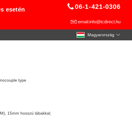
06-1-421-0306
és esetén
email:info@tcdirect.hu
Magyarország
rmocouple type
 M), 15mm hosszú lábakkal;