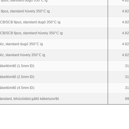
 típus, standard dugó 350°C ig
4.82
 típus, standard hüvely 350°C ig
4.82
CB/SCB típus, standard dugó 350°C ig
4.82
CB/SCB típus, standard hüvely 350°C ig
4.82
éz, standard dugó 350°C ig
4.82
éz, standard hüvely 350°C ig
4.82
ábeltömítő (1.5mm ID)
31
ábeltömítő (2.5mm ID)
31
ábeltömítő (4.5mm ID)
31
tandard, kihúzódást gátló kábelszorító
99