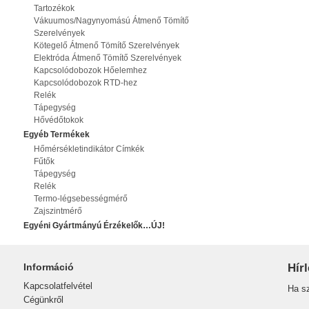
Tartozékok
Vákuumos/Nagynyomású Átmenő Tömítő
Szerelvények
Kötegelő Átmenő Tömítő Szerelvények
Elektróda Átmenő Tömítő Szerelvények
Kapcsolódobozok Hőelemhez
Kapcsolódobozok RTD-hez
Relék
Tápegység
Hővédőtokok
Egyéb Termékek
Hőmérsékletindikátor Címkék
Fűtők
Tápegység
Relék
Termo-légsebességmérő
Zajszintmérő
Egyéni Gyártmányú Érzékelők…ÚJ!
Információ
Hírl
Kapcsolatfelvétel
Ha sz
Cégünkről