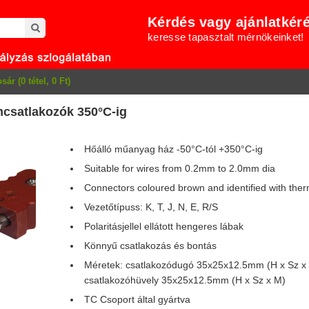
Kérdés vagy ajánlatkér
keresse tapasztalt mérnökeinket!
sár (0 tétel, 0 Ft)
csatlakozók 350°C-ig
Hőálló műanyag ház -50°C-tól +350°C-ig
Suitable for wires from 0.2mm to 2.0mm dia
Connectors coloured brown and identified with the
Vezetőtípuss: K, T, J, N, E, R/S
Polaritásjellel ellátott hengeres lábak
Könnyű csatlakozás és bontás
Méretek: csatlakozódugó 35x25x12.5mm (H x Sz x
csatlakozóhüvely 35x25x12.5mm (H x Sz x M)
TC Csoport által gyártva