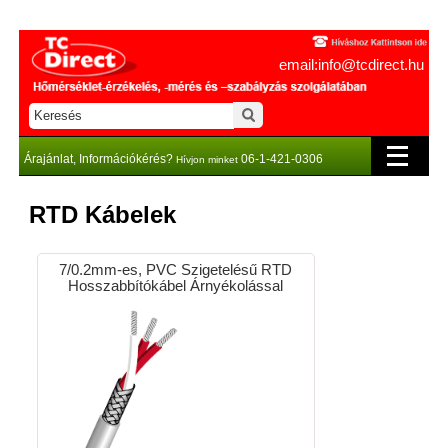
email:info@tcdirect.hu
Árajánlat, Információkérés?
06-1-421-0306
Hívjon minket
RTD Kábelek
7/0.2mm-es, PVC Szigetelésű RTD
Hosszabbítókábel Árnyékolással