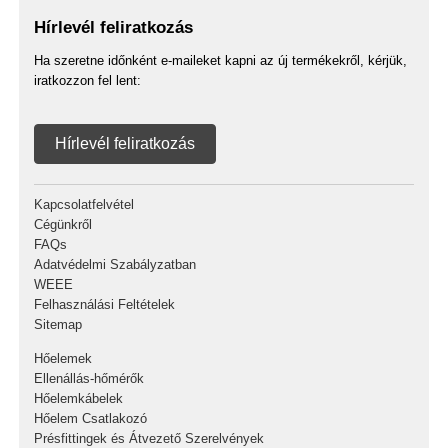
Hírlevél feliratkozás
Ha szeretne időnként e-maileket kapni az új termékekről, kérjük,
iratkozzon fel lent:
Hírlevél feliratkozás
Kapcsolatfelvétel
Cégünkről
FAQs
Adatvédelmi Szabályzatban
WEEE
Felhasználási Feltételek
Sitemap
Hőelemek
Ellenállás-hőmérők
Hőelemkábelek
Hőelem Csatlakozó
Présfittingek és Átvezető Szerelvények