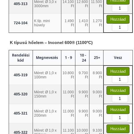
Hozzáad
Méret: Ø 3,0 x
14.100
12.600
11.500
405-313
3000mm
Ft
Ft
Ft
Hozzáad
K típ. mini
1.490
1.410
1.270
724-104
hüvely
Ft
Ft
Ft
K típusú hőelem – Inconel 600® (1100ºC)
Rendelési
10 -
Megnevezés
1 - 9
25+
Vesz
kód
24
Hozzáad
Méret: Ø 1,0 x
10.800
9.700
8.900
405-319
100mm
Ft
Ft
Ft
Hozzáad
Méret: Ø 1,0 x
11.000
9.900
9.000
405-320
150mm
Ft
Ft
Ft
Hozzáad
Méret: Ø 1,0 x
11.000
9.900
9.000
405-321
200mm
Ft
Ft
Ft
Hozzáad
Méret: Ø 1,0 x
11.100
10.000
9.100
405-322