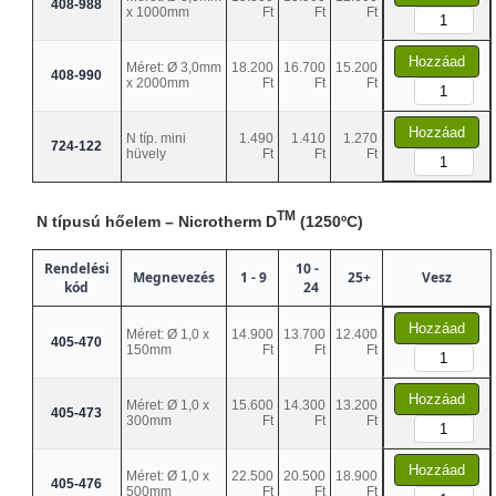
408-988
x 1000mm
Ft
Ft
Ft
Hozzáad
Méret: Ø 3,0mm
18.200
16.700
15.200
408-990
x 2000mm
Ft
Ft
Ft
Hozzáad
N típ. mini
1.490
1.410
1.270
724-122
hüvely
Ft
Ft
Ft
TM
N típusú hőelem – Nicrotherm D
(1250ºC)
Rendelési
10 -
Megnevezés
1 - 9
25+
Vesz
kód
24
Hozzáad
Méret: Ø 1,0 x
14.900
13.700
12.400
405-470
150mm
Ft
Ft
Ft
Hozzáad
Méret: Ø 1,0 x
15.600
14.300
13.200
405-473
300mm
Ft
Ft
Ft
Hozzáad
Méret: Ø 1,0 x
22.500
20.500
18.900
405-476
500mm
Ft
Ft
Ft