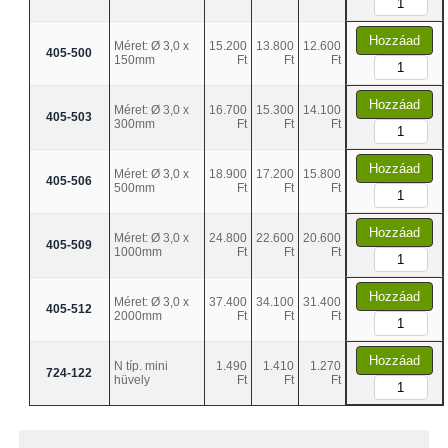
Hozzáad
Méret: Ø 3,0 x
15.200
13.800
12.600
405-500
150mm
Ft
Ft
Ft
Hozzáad
Méret: Ø 3,0 x
16.700
15.300
14.100
405-503
300mm
Ft
Ft
Ft
Hozzáad
Méret: Ø 3,0 x
18.900
17.200
15.800
405-506
500mm
Ft
Ft
Ft
Hozzáad
Méret: Ø 3,0 x
24.800
22.600
20.600
405-509
1000mm
Ft
Ft
Ft
Hozzáad
Méret: Ø 3,0 x
37.400
34.100
31.400
405-512
2000mm
Ft
Ft
Ft
Hozzáad
N típ. mini
1.490
1.410
1.270
724-122
hüvely
Ft
Ft
Ft