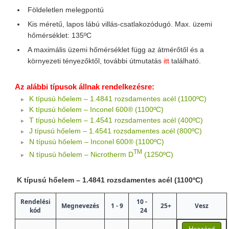
Földeletlen melegpontú
Kis méretű, lapos lábú villás-csatlakozódugó. Max. üzemi
hőmérséklet: 135ºC
A maximális üzemi hőmérséklet függ az átmérőtől és a
környezeti tényezőktől, további útmutatás
itt
található.
Az alábbi típusok állnak rendelkezésre:
K típusú hőelem – 1.4841 rozsdamentes acél (1100ºC)
K típusú hőelem – Inconel 600® (1100ºC)
T típusú hőelem – 1.4541 rozsdamentes acél (400ºC)
J típusú hőelem – 1.4541 rozsdamentes acél (800ºC)
N típusú hőelem – Inconel 600® (1100ºC)
TM
N típusú hőelem – Nicrotherm D
(1250ºC)
K típusú hőelem – 1.4841 rozsdamentes acél (1100ºC)
Rendelési
10 -
Megnevezés
1 - 9
25+
Vesz
kód
24