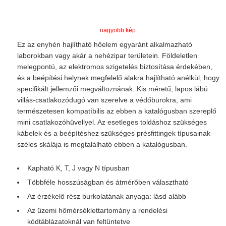
nagyobb kép
Ez az enyhén hajlítható hőelem egyaránt alkalmazható
laborokban vagy akár a nehézipar területein. Földeletlen
melegpontú, az elektromos szigetelés biztosítása érdekében,
és a beépítési helynek megfelelő alakra hajlítható anélkül, hogy
specifikált jellemzői megváltoznának. Kis méretű, lapos lábú
villás-csatlakozódugó van szerelve a védőburokra, ami
természetesen kompatíbilis az ebben a katalógusban szereplő
mini csatlakozóhüvellyel. Az esetleges toldáshoz szükséges
kábelek és a beépítéshez szükséges présfittingek típusainak
széles skálája is megtalálható ebben a katalógusban.
Kapható K, T, J vagy N típusban
Többféle hosszúságban és átmérőben választható
Az érzékelő rész burkolatának anyaga: lásd alább
Az üzemi hőmérséklettartomány a rendelési
kódtáblázatoknál van feltüntetve