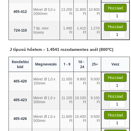
Hozzáad
Méret: Ø 3,0 x
13.200
11.800
10.900
405-412
2000mm
Ft
Ft
Ft
Hozzáad
T típ. mini
1.490
1.410
1.270
724-110
hüvely
Ft
Ft
Ft
J típusú hőelem – 1.4541 rozsdamentes acél (800ºC)
Rendelési
10 -
Megnevezés
1 - 9
25+
Vesz
kód
24
Hozzáad
Méret: Ø 1,0 x
11.000
9.900
9.000
405-420
150mm
Ft
Ft
Ft
Hozzáad
Méret: Ø 1,0 x
11.100
10.100
9.100
405-423
300mm
Ft
Ft
Ft
Hozzáad
Méret: Ø 1,0 x
11.600
10.400
9.500
405-426
500mm
Ft
Ft
Ft