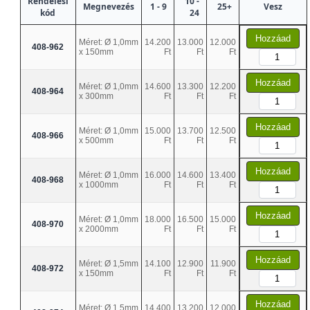
Rendelési
10 -
Megnevezés
1 - 9
25+
Vesz
kód
24
Hozzáad
Méret: Ø 1,0mm
14.200
13.000
12.000
408-962
x 150mm
Ft
Ft
Ft
Hozzáad
Méret: Ø 1,0mm
14.600
13.300
12.200
408-964
x 300mm
Ft
Ft
Ft
Hozzáad
Méret: Ø 1,0mm
15.000
13.700
12.500
408-966
x 500mm
Ft
Ft
Ft
Hozzáad
Méret: Ø 1,0mm
16.000
14.600
13.400
408-968
x 1000mm
Ft
Ft
Ft
Hozzáad
Méret: Ø 1,0mm
18.000
16.500
15.000
408-970
x 2000mm
Ft
Ft
Ft
Hozzáad
Méret: Ø 1,5mm
14.100
12.900
11.900
408-972
x 150mm
Ft
Ft
Ft
Hozzáad
Méret: Ø 1,5mm
14.400
13.200
12.000