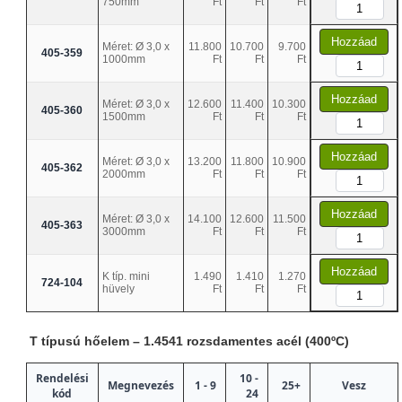
750mm
Ft
Ft
Ft
Hozzáad
Méret: Ø 3,0 x
11.800
10.700
9.700
405-359
1000mm
Ft
Ft
Ft
Hozzáad
Méret: Ø 3,0 x
12.600
11.400
10.300
405-360
1500mm
Ft
Ft
Ft
Hozzáad
Méret: Ø 3,0 x
13.200
11.800
10.900
405-362
2000mm
Ft
Ft
Ft
Hozzáad
Méret: Ø 3,0 x
14.100
12.600
11.500
405-363
3000mm
Ft
Ft
Ft
Hozzáad
K típ. mini
1.490
1.410
1.270
724-104
hüvely
Ft
Ft
Ft
T típusú hőelem – 1.4541 rozsdamentes acél (400ºC)
Rendelési
10 -
Megnevezés
1 - 9
25+
Vesz
kód
24