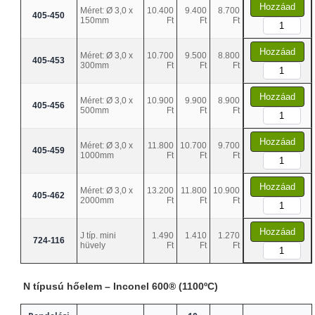
Hozzáad
Méret: Ø 3,0 x
10.400
9.400
8.700
405-450
150mm
Ft
Ft
Ft
Hozzáad
Méret: Ø 3,0 x
10.700
9.500
8.800
405-453
300mm
Ft
Ft
Ft
Hozzáad
Méret: Ø 3,0 x
10.900
9.900
8.900
405-456
500mm
Ft
Ft
Ft
Hozzáad
Méret: Ø 3,0 x
11.800
10.700
9.700
405-459
1000mm
Ft
Ft
Ft
Hozzáad
Méret: Ø 3,0 x
13.200
11.800
10.900
405-462
2000mm
Ft
Ft
Ft
Hozzáad
J típ. mini
1.490
1.410
1.270
724-116
hüvely
Ft
Ft
Ft
N típusú hőelem – Inconel 600® (1100ºC)