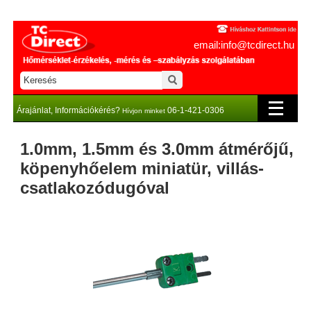
email:info@tcdirect.hu
Árajánlat, Információkérés?
06-1-421-0306
Hívjon minket
1.0mm, 1.5mm és 3.0mm átmérőjű,
köpenyhőelem miniatür, villás-
csatlakozódugóval