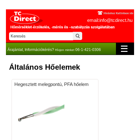
email:info@tcdirect.hu
Árajánlat, Információkérés?
06-1-421-0306
Hívjon minket
Általános Hőelemek
Hegesztett melegpontú, PFA hőelem