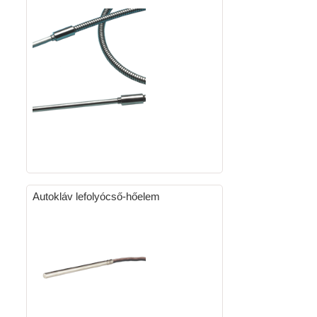
Autokláv lefolyócső-hőelem