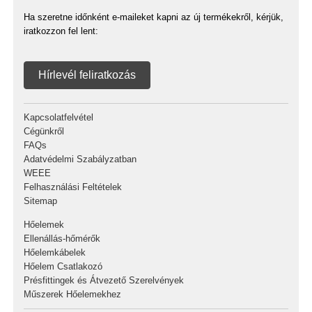
Ha szeretne időnként e-maileket kapni az új termékekről, kérjük,
iratkozzon fel lent:
Hírlevél feliratkozás
Kapcsolatfelvétel
Cégünkről
FAQs
Adatvédelmi Szabályzatban
WEEE
Felhasználási Feltételek
Sitemap
Hőelemek
Ellenállás-hőmérők
Hőelemkábelek
Hőelem Csatlakozó
Présfittingek és Átvezető Szerelvények
Műszerek Hőelemekhez