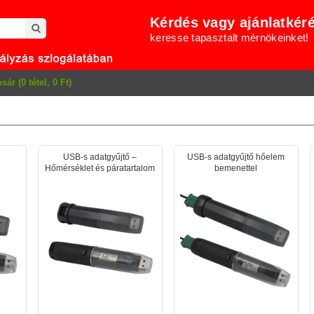
Kérdés vagy ajánlatkér
keresse tapasztalt mérnökeinket!
sár (0 tétel, 0 Ft)
USB-s adatgyűjtő –
USB-s adatgyűjtő hőelem
Hőmérséklet és páratartalom
bemenettel