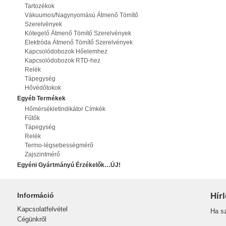
Tartozékok
Vákuumos/Nagynyomású Átmenő Tömítő
Szerelvények
Kötegelő Átmenő Tömítő Szerelvények
Elektróda Átmenő Tömítő Szerelvények
Kapcsolódobozok Hőelemhez
Kapcsolódobozok RTD-hez
Relék
Tápegység
Hővédőtokok
Egyéb Termékek
Hőmérsékletindikátor Címkék
Fűtők
Tápegység
Relék
Termo-légsebességmérő
Zajszintmérő
Egyéni Gyártmányú Érzékelők…ÚJ!
Információ
Hírl
Kapcsolatfelvétel
Ha sz
Cégünkről