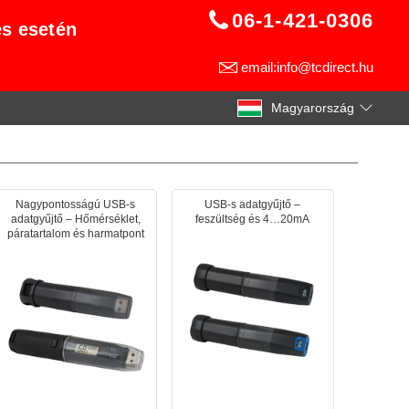
06-1-421-0306
és esetén
email:info@tcdirect.hu
Magyarország
Nagypontosságú USB-s
USB-s adatgyűjtő –
adatgyűjtő – Hőmérséklet,
feszültség és 4…20mA
páratartalom és harmatpont