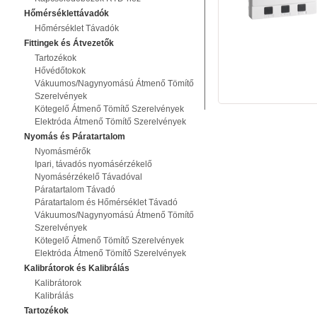
Hőmérséklettávadók
Hőmérséklet Távadók
Fittingek és Átvezetők
Tartozékok
Hővédőtokok
Vákuumos/Nagynyomású Átmenő Tömítő
Szerelvények
Kötegelő Átmenő Tömítő Szerelvények
Elektróda Átmenő Tömítő Szerelvények
Nyomás és Páratartalom
Nyomásmérők
Ipari, távadós nyomásérzékelő
Nyomásérzékelő Távadóval
Páratartalom Távadó
Páratartalom és Hőmérséklet Távadó
Vákuumos/Nagynyomású Átmenő Tömítő
Szerelvények
Kötegelő Átmenő Tömítő Szerelvények
Elektróda Átmenő Tömítő Szerelvények
Kalibrátorok és Kalibrálás
Kalibrátorok
Kalibrálás
Tartozékok