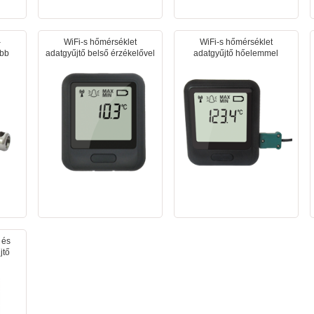
–
WiFi-s hőmérséklet
WiFi-s hőmérséklet
ebb
adatgyűjtő belső érzékelővel
adatgyűjtő hőelemmel
 és
jtő