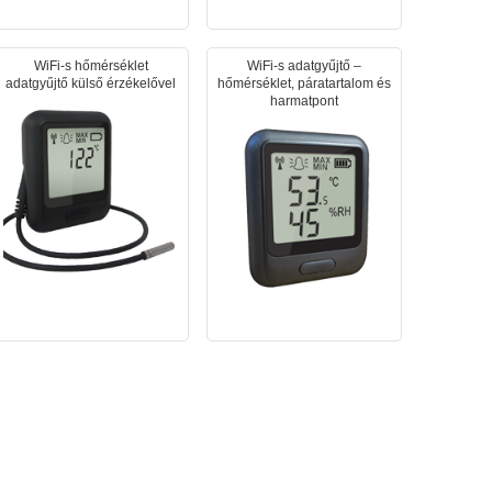
WiFi-s hőmérséklet
WiFi-s adatgyűjtő –
adatgyűjtő külső érzékelővel
hőmérséklet, páratartalom és
harmatpont