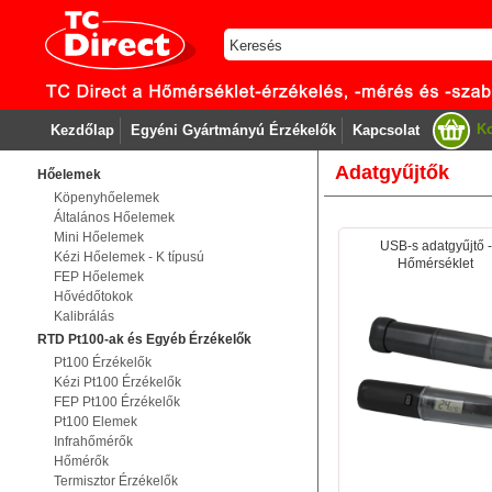
Ko
Kezdőlap
Egyéni Gyártmányú Érzékelők
Kapcsolat
Adatgyűjtők
Hőelemek
Köpenyhőelemek
Általános Hőelemek
Mini Hőelemek
USB-s adatgyűjtő -
Kézi Hőelemek - K típusú
Hőmérséklet
FEP Hőelemek
Hővédőtokok
Kalibrálás
RTD Pt100-ak és Egyéb Érzékelők
Pt100 Érzékelők
Kézi Pt100 Érzékelők
FEP Pt100 Érzékelők
Pt100 Elemek
Infrahőmérők
Hőmérők
Termisztor Érzékelők