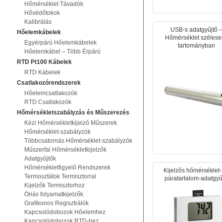
Hőmérséklet Távadók
Hővédőtokok
Kalibrálás
USB-s adatgyűjtő 
Hőelemkábelek
Hőmérséklet széles
Egyérpárú Hőelemkábelek
tartományban
Hőelemkábel – Több Érpárú
RTD Pt100 Kábelek
RTD Kábelek
Csatlakozórendszerek
Hőelemcsatlakozók
RTD Csatlakozók
Hőmérsékletszabályzás és Műszerezés
Kézi Hőmérsékletkijelző Műszerek
Hőmérséklet-szabályzók
Többcsatornás Hőmérséklet-szabályzók
Műszerfal Hőmérsékletkijelzők
Adatgyűjtők
Hőmérsékletfigyelő Rendszerek
Kijelzős hőmérséklet-
Termosztátok Termisztorral
páratartalom-adatgyű
Kijelzők Termisztorhoz
Óriás folyamatkijelzők
Grafikonos Regisztrálók
Kapcsolódobozok Hőelemhez
Kapcsolódobozok RTD-hez