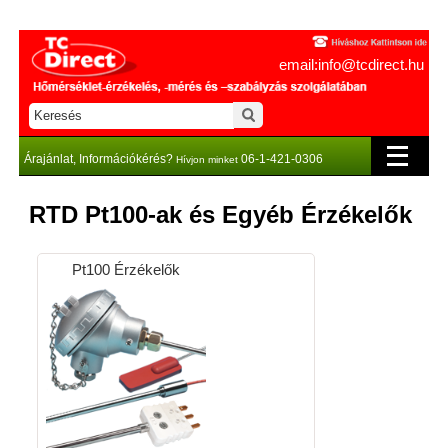
email:info@tcdirect.hu
Árajánlat, Információkérés?
06-1-421-0306
Hívjon minket
RTD Pt100-ak és Egyéb Érzékelők
Pt100 Érzékelők