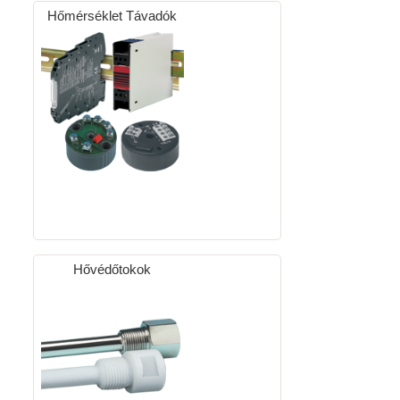
Hőmérséklet Távadók
Hővédőtokok