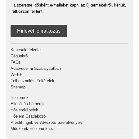
Ha szeretne időnként e-maileket kapni az új termékekről, kérjük,
iratkozzon fel lent:
Hírlevél feliratkozás
Kapcsolatfelvétel
Cégünkről
FAQs
Adatvédelmi Szabályzatban
WEEE
Felhasználási Feltételek
Sitemap
Hőelemek
Ellenállás-hőmérők
Hőelemkábelek
Hőelem Csatlakozó
Présfittingek és Átvezető Szerelvények
Műszerek Hőelemekhez