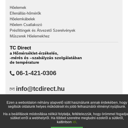
Hőelemek
Ellenállás-hőmérők
Hőelemkábelek
Hőelem Csatlakozó
Présfittingek és Átvezető Szerelvények
Műszerek Hőelemekhez
TC Direct
a Hőmérséklet-érzékelés,
-mérés és –szabályzás szolgálatában
de température
06-1-421-0306
info@tcdirect.hu
TC Direct,
Ezen a weboldalon néhány alapvető sütit használunk annak érdekében, hogy
1734 Budapest Pf.: 99
segítsük oldalunk helyes működését és jobb felhasználói élményt nyújtsunk.
Magyarország
Ha a beállítások módosítása nélkül folytatja, feltételezzük, hogy örömmel fogadja
sütiket erről a webhelyről. Ha többet szeretne megtudni ezekről a sütikről,
kattintson
idi
.