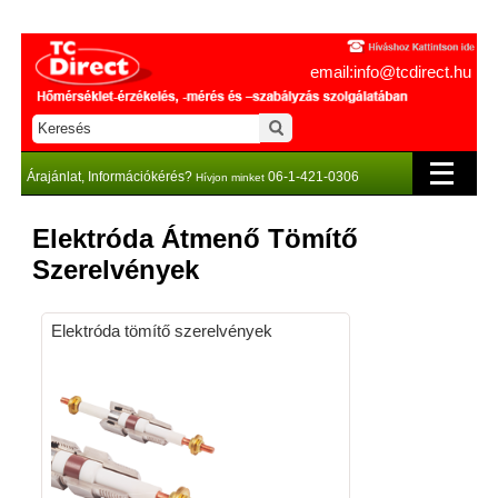
email:info@tcdirect.hu
Árajánlat, Információkérés?
06-1-421-0306
Hívjon minket
Elektróda Átmenő Tömítő
Szerelvények
Elektróda tömítő szerelvények