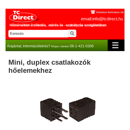
email:info@tcdirect.hu
Árajánlat, Információkérés?
06-1-421-0306
Hívjon minket
Mini, duplex csatlakozók
hőelemekhez