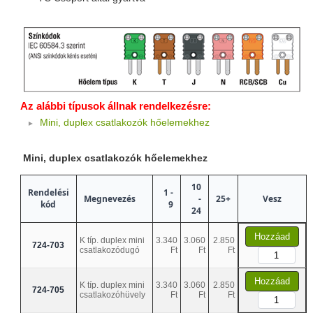
Az alábbi típusok állnak rendelkezésre:
Mini, duplex csatlakozók hőelemekhez
Mini, duplex csatlakozók hőelemekhez
10
Rendelési
1 -
Megnevezés
-
25+
Vesz
kód
9
24
Hozzáad
K típ. duplex mini
3.340
3.060
2.850
724-703
csatlakozódugó
Ft
Ft
Ft
Hozzáad
K típ. duplex mini
3.340
3.060
2.850
724-705
csatlakozóhüvely
Ft
Ft
Ft