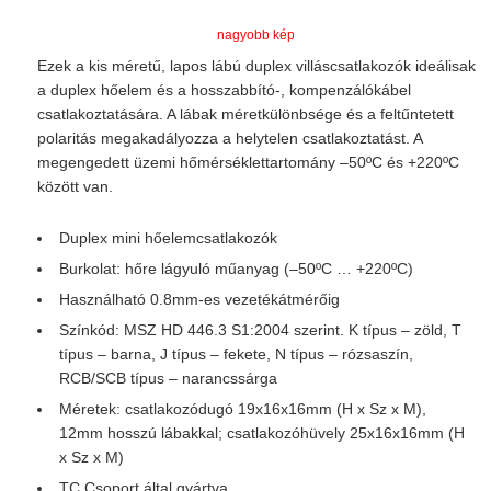
nagyobb kép
Ezek a kis méretű, lapos lábú duplex villáscsatlakozók ideálisak
a duplex hőelem és a hosszabbító-, kompenzálókábel
csatlakoztatására. A lábak méretkülönbsége és a feltűntetett
polaritás megakadályozza a helytelen csatlakoztatást. A
megengedett üzemi hőmérséklettartomány –50ºC és +220ºC
között van.
Duplex mini hőelemcsatlakozók
Burkolat: hőre lágyuló műanyag (–50ºC … +220ºC)
Használható 0.8mm-es vezetékátmérőig
Színkód: MSZ HD 446.3 S1:2004 szerint. K típus – zöld, T
típus – barna, J típus – fekete, N típus – rózsaszín,
RCB/SCB típus – narancssárga
Méretek: csatlakozódugó 19x16x16mm (H x Sz x M),
12mm hosszú lábakkal; csatlakozóhüvely 25x16x16mm (H
x Sz x M)
TC Csoport által gyártva