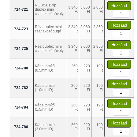
RCB/SCB típ.
Hozzáad
3.340
3.060
2.850
724-721
duplex mini
Ft
Ft
Ft
csatlakozóhüvely
Hozzáad
Réz duplex mini
3.340
3.060
2.850
724-723
csatlakozódugó
Ft
Ft
Ft
Hozzáad
Réz duplex mini
3.340
3.060
2.850
724-725
csatlakozóhüvely
Ft
Ft
Ft
Hozzáad
Kábeltömítő
260
220
190
724-780
(0.5mm ID)
Ft
Ft
Ft
Hozzáad
Kábeltömítő
260
220
190
724-782
(1.0mm ID)
Ft
Ft
Ft
Hozzáad
Kábeltömítő
260
220
190
724-784
(1.5mm ID)
Ft
Ft
Ft
Hozzáad
Kábeltömítő
260
220
190
724-786
(3.0mm ID)
Ft
Ft
Ft