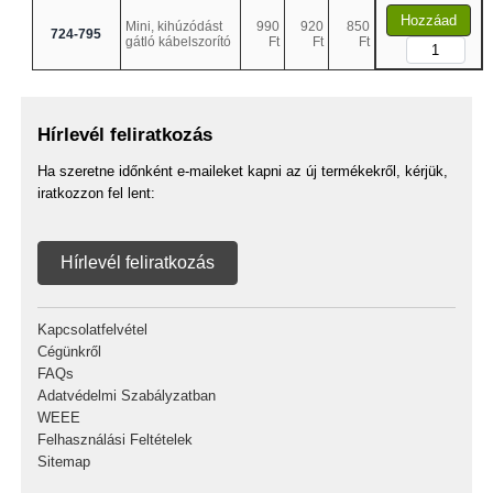
Hozzáad
Mini, kihúzódást
990
920
850
724-795
gátló kábelszorító
Ft
Ft
Ft
Hírlevél feliratkozás
Ha szeretne időnként e-maileket kapni az új termékekről, kérjük,
iratkozzon fel lent:
Hírlevél feliratkozás
Kapcsolatfelvétel
Cégünkről
FAQs
Adatvédelmi Szabályzatban
WEEE
Felhasználási Feltételek
Sitemap