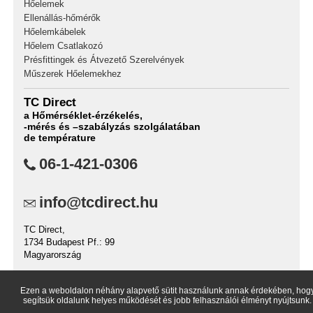
Hőelemek
Ellenállás-hőmérők
Hőelemkábelek
Hőelem Csatlakozó
Présfittingek és Átvezető Szerelvények
Műszerek Hőelemekhez
TC Direct
a Hőmérséklet-érzékelés,
-mérés és –szabályzás szolgálatában
de température
06-1-421-0306
info@tcdirect.hu
TC Direct,
1734 Budapest Pf.: 99
Magyarország
Ezen a weboldalon néhány alapvető sütit használunk annak érdekében, hog
segítsük oldalunk helyes működését és jobb felhasználói élményt nyújtsunk.