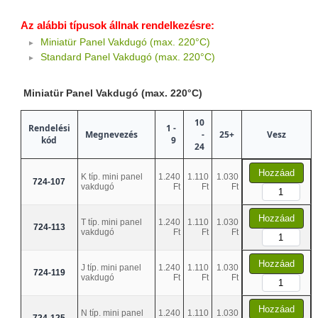
Az alábbi típusok állnak rendelkezésre:
Miniatür Panel Vakdugó (max. 220°C)
Standard Panel Vakdugó (max. 220°C)
Miniatür Panel Vakdugó (max. 220°C)
10
Rendelési
1 -
Megnevezés
-
25+
Vesz
kód
9
24
Hozzáad
K típ. mini panel
1.240
1.110
1.030
724-107
vakdugó
Ft
Ft
Ft
Hozzáad
T típ. mini panel
1.240
1.110
1.030
724-113
vakdugó
Ft
Ft
Ft
Hozzáad
J típ. mini panel
1.240
1.110
1.030
724-119
vakdugó
Ft
Ft
Ft
Hozzáad
N típ. mini panel
1.240
1.110
1.030