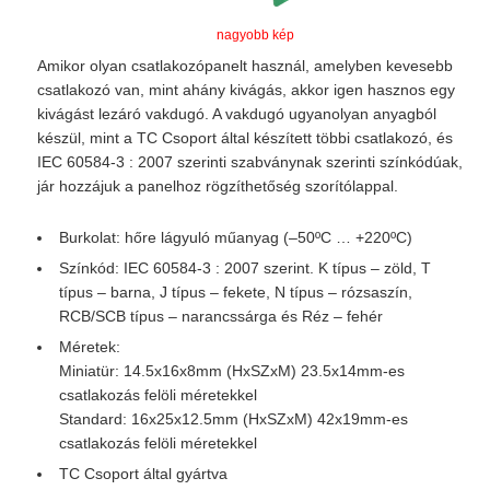
nagyobb kép
Amikor olyan csatlakozópanelt használ, amelyben kevesebb
csatlakozó van, mint ahány kivágás, akkor igen hasznos egy
kivágást lezáró vakdugó. A vakdugó ugyanolyan anyagból
készül, mint a TC Csoport által készített többi csatlakozó, és
IEC 60584-3 : 2007 szerinti szabványnak szerinti színkódúak,
jár hozzájuk a panelhoz rögzíthetőség szorítólappal.
Burkolat: hőre lágyuló műanyag (–50ºC … +220ºC)
Színkód: IEC 60584-3 : 2007 szerint. K típus – zöld, T
típus – barna, J típus – fekete, N típus – rózsaszín,
RCB/SCB típus – narancssárga és Réz – fehér
Méretek:
Miniatür: 14.5x16x8mm (HxSZxM) 23.5x14mm-es
csatlakozás felöli méretekkel
Standard: 16x25x12.5mm (HxSZxM) 42x19mm-es
csatlakozás felöli méretekkel
TC Csoport által gyártva