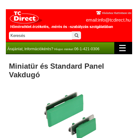
email:info@tcdirect.hu
Árajánlat, Információkérés?
06-1-421-0306
Hívjon minket
Miniatür és Standard Panel
Vakdugó