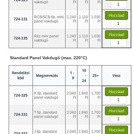
724-125
vakdugó
Ft
Ft
Ft
Hozzáad
RCB/SCB típ. mini
1.240
1.110
1.030
724-131
panel vakdugó
Ft
Ft
Ft
Hozzáad
Réz mini panel
1.240
1.110
1.030
724-135
vakdugó
Ft
Ft
Ft
Standard Panel Vakdugó (max. 220°C)
10
Rendelési
1 -
Megnevezés
-
25+
Vesz
kód
9
24
Hozzáad
K típ. standard
2.040
1.840
1.700
724-325
panel vakdugó
Ft
Ft
Ft
Hozzáad
T típ. standard
2.040
1.840
1.700
724-331
panel vakdugó
Ft
Ft
Ft
Hozzáad
J típ. standard
2.040
1.840
1.700
724-337