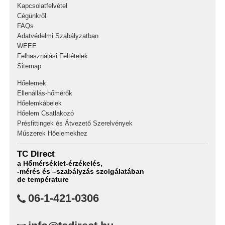
Kapcsolatfelvétel
Cégünkről
FAQs
Adatvédelmi Szabályzatban
WEEE
Felhasználási Feltételek
Sitemap
Hőelemek
Ellenállás-hőmérők
Hőelemkábelek
Hőelem Csatlakozó
Présfittingek és Átvezető Szerelvények
Műszerek Hőelemekhez
TC Direct
a Hőmérséklet-érzékelés,
-mérés és –szabályzás szolgálatában
de température
06-1-421-0306