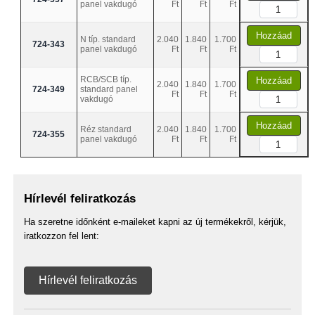
panel vakdugó
Ft
Ft
Ft
Hozzáad
N típ. standard
2.040
1.840
1.700
724-343
panel vakdugó
Ft
Ft
Ft
RCB/SCB típ.
Hozzáad
2.040
1.840
1.700
724-349
standard panel
Ft
Ft
Ft
vakdugó
Hozzáad
Réz standard
2.040
1.840
1.700
724-355
panel vakdugó
Ft
Ft
Ft
Hírlevél feliratkozás
Ha szeretne időnként e-maileket kapni az új termékekről, kérjük,
iratkozzon fel lent:
Hírlevél feliratkozás