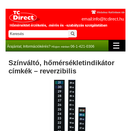
email:info@tcdirect.hu
Árajánlat, Információkérés?
06-1-421-0306
Hívjon minket
Színváltó, hőmérsékletindikátor
címkék – reverzibilis