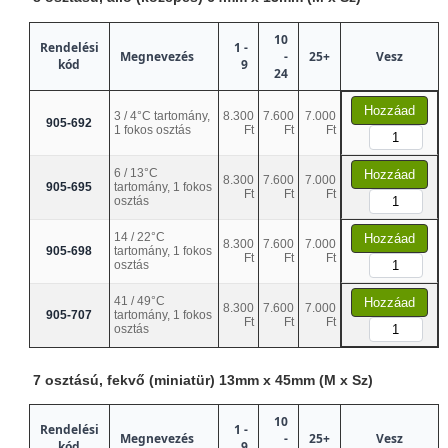
10
Rendelési
1 -
Megnevezés
-
25+
Vesz
kód
9
24
Hozzáad
3 / 4°C tartomány,
8.300
7.600
7.000
905-692
1 fokos osztás
Ft
Ft
Ft
6 / 13°C
Hozzáad
8.300
7.600
7.000
905-695
tartomány, 1 fokos
Ft
Ft
Ft
osztás
14 / 22°C
Hozzáad
8.300
7.600
7.000
905-698
tartomány, 1 fokos
Ft
Ft
Ft
osztás
41 / 49°C
Hozzáad
8.300
7.600
7.000
905-707
tartomány, 1 fokos
Ft
Ft
Ft
osztás
7 osztású, fekvő (miniatür) 13mm x 45mm (M x Sz)
10
Rendelési
1 -
Megnevezés
-
25+
Vesz
kód
9