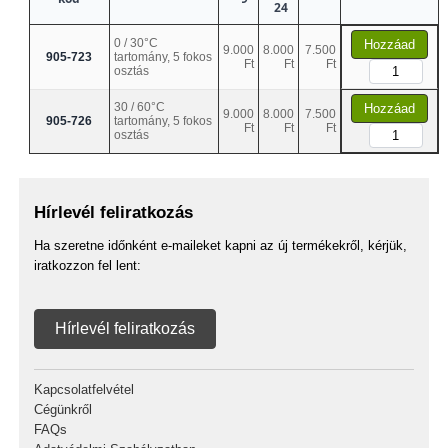
24
0 / 30°C
Hozzáad
9.000
8.000
7.500
905-723
tartomány, 5 fokos
Ft
Ft
Ft
osztás
30 / 60°C
Hozzáad
9.000
8.000
7.500
905-726
tartomány, 5 fokos
Ft
Ft
Ft
osztás
Hírlevél feliratkozás
Ha szeretne időnként e-maileket kapni az új termékekről, kérjük,
iratkozzon fel lent:
Hírlevél feliratkozás
Kapcsolatfelvétel
Cégünkről
FAQs