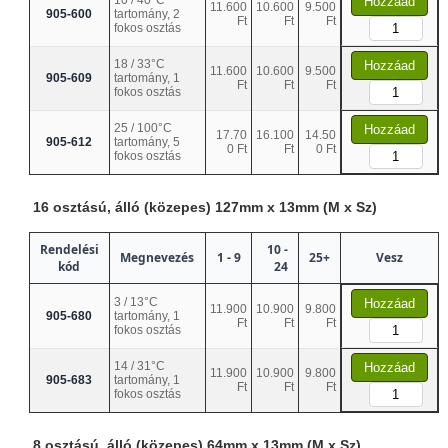
10 / 40°C
Hozzáad
11.600
10.600
9.500
905-600
tartomány, 2
Ft
Ft
Ft
fokos osztás
18 / 33°C
Hozzáad
11.600
10.600
9.500
905-609
tartomány, 1
Ft
Ft
Ft
fokos osztás
25 / 100°C
Hozzáad
17.70
16.100
14.50
905-612
tartomány, 5
0 Ft
Ft
0 Ft
fokos osztás
16 osztású, álló (közepes) 127mm x 13mm (M x Sz)
Rendelési
10 -
Megnevezés
1 - 9
25+
Vesz
kód
24
3 / 13°C
Hozzáad
11.900
10.900
9.800
905-680
tartomány, 1
Ft
Ft
Ft
fokos osztás
14 / 31°C
Hozzáad
11.900
10.900
9.800
905-683
tartomány, 1
Ft
Ft
Ft
fokos osztás
8 osztású, álló (közepes) 64mm x 13mm (M x Sz)