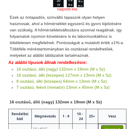
nagyobb kép
Ezek az öntapadós, színváltó tapaszok olyan helyen
hasznosak, ahol a hőmérséklet egyszerű és gyors kijelzésére
van szükség. A hőmérsékletváltozásra azonnal reagálnak, így
folyamatok nyomon követésére is és labormunkákhoz is
tökéletesen megfelelnek. Pontosságuk a mutatott érték ±1%-a.
Többféle méréstartományban és osztással rendelhetőek,
melyeket az alábbi táblázatok tartalmaznak.
Az alábbi típusok állnak rendelkezésre:
16 osztású, álló (nagy) 132mm x 19mm (M x Sz)
16 osztású, álló (közepes) 127mm x 13mm (M x Sz)
8 osztású, álló (közepes) 64mm x 13mm (M x Sz)
7 osztású, fekvő (miniatür) 13mm x 45mm (M x Sz)
16 osztású, álló (nagy) 132mm x 19mm (M x Sz)
Rendelési
10 -
Megnevezés
1 - 9
25+
Vesz
kód
24