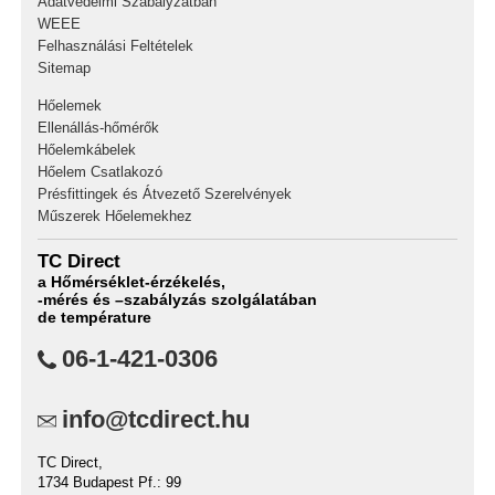
Adatvédelmi Szabályzatban
WEEE
Felhasználási Feltételek
Sitemap
Hőelemek
Ellenállás-hőmérők
Hőelemkábelek
Hőelem Csatlakozó
Présfittingek és Átvezető Szerelvények
Műszerek Hőelemekhez
TC Direct
a Hőmérséklet-érzékelés,
-mérés és –szabályzás szolgálatában
de température
06-1-421-0306
info@tcdirect.hu
TC Direct,
1734 Budapest Pf.: 99