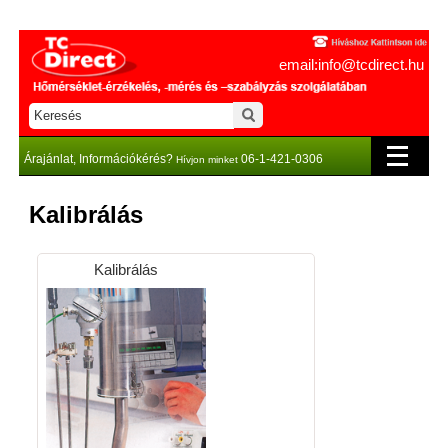
email:info@tcdirect.hu
Árajánlat, Információkérés?
06-1-421-0306
Hívjon minket
Kalibrálás
Kalibrálás