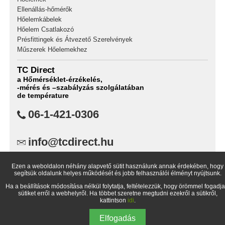
Ellenállás-hőmérők
Hőelemkábelek
Hőelem Csatlakozó
Présfittingek és Átvezető Szerelvények
Műszerek Hőelemekhez
TC Direct
a Hőmérséklet-érzékelés,
-mérés és –szabályzás szolgálatában
de température
06-1-421-0306
info@tcdirect.hu
TC Direct,
Ezen a weboldalon néhány alapvető sütit használunk annak érdekében, hogy
1734 Budapest Pf.: 99
segítsük oldalunk helyes működését és jobb felhasználói élményt nyújtsunk.
Magyarország
Ha a beállítások módosítása nélkül folytatja, feltételezzük, hogy örömmel fogadja
sütiket erről a webhelyről. Ha többet szeretne megtudni ezekről a sütikről,
kattintson
idi
.
Elfogadás
© 1998-
2026 TC Direct (a TC Méréstechnikai Kft. értékesítő hálózata)