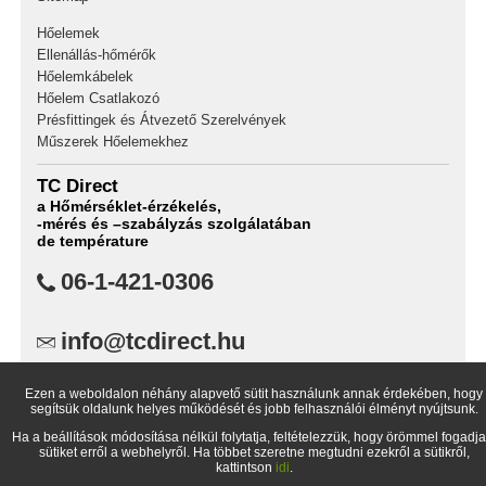
Hőelemek
Ellenállás-hőmérők
Hőelemkábelek
Hőelem Csatlakozó
Présfittingek és Átvezető Szerelvények
Műszerek Hőelemekhez
TC Direct
a Hőmérséklet-érzékelés,
-mérés és –szabályzás szolgálatában
de température
06-1-421-0306
info@tcdirect.hu
TC Direct,
Ezen a weboldalon néhány alapvető sütit használunk annak érdekében, hogy
1734 Budapest Pf.: 99
segítsük oldalunk helyes működését és jobb felhasználói élményt nyújtsunk.
Magyarország
Ha a beállítások módosítása nélkül folytatja, feltételezzük, hogy örömmel fogadja
sütiket erről a webhelyről. Ha többet szeretne megtudni ezekről a sütikről,
kattintson
idi
.