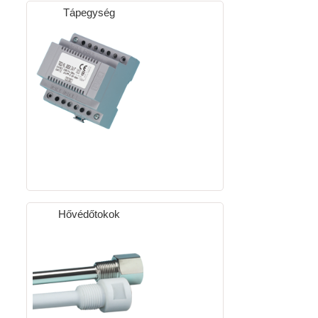
Tápegység
Hővédőtokok