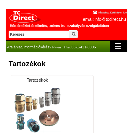
email:info@tcdirect.hu
Árajánlat, Információkérés?
06-1-421-0306
Hívjon minket
Tartozékok
Tartozékok