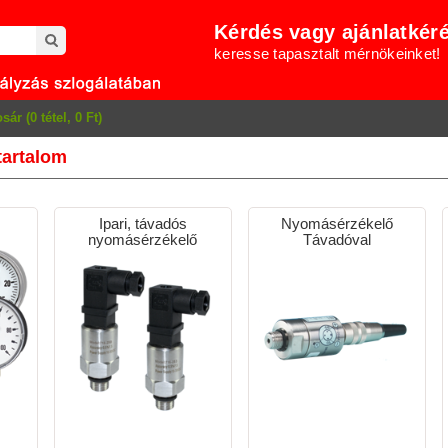
Kérdés vagy ajánlatkér
keresse tapasztalt mérnökeinket!
sár (0 tétel, 0 Ft)
tartalom
Ipari, távadós
Nyomásérzékelő
nyomásérzékelő
Távadóval