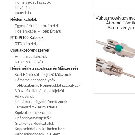
Hőmérséklet Távadók
Hővédőtokok
Kalibrálás
Vákuumos/Nagyny
Hőelemkábelek
Átmenő Tömít
Egyérpárú Hőelemkábelek
Szerelvények
Hőelemkábel – Több Érpárú
RTD Pt100 Kábelek
RTD Kábelek
Csatlakozórendszerek
Hőelemcsatlakozók
RTD Csatlakozók
Hőmérsékletszabályzás és Műszerezés
Kézi Hőmérsékletkijelző Műszerek
Hőmérséklet-szabályzók
Többcsatornás Hőmérséklet-szabályzók
Műszerfal Hőmérsékletkijelzők
Adatgyűjtők
Hőmérsékletfigyelő Rendszerek
Termosztátok Termisztorral
Kijelzők Termisztorhoz
Óriás folyamatkijelzők
Grafikonos Regisztrálók
Kapcsolódobozok Hőelemhez
Kapcsolódobozok RTD-hez