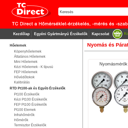
Ko
Kezdőlap
Egyéni Gyártmányú Érzékelők
Kapcsolat
Nyomás és Pára
Hőelemek
Köpenyhőelemek
Általános Hőelemek
Mini Hőelemek
Nyomásmérők
Kézi Hőelemek - K típusú
FEP Hőelemek
Hővédőtokok
Kalibrálás
RTD Pt100-ak és Egyéb Érzékelők
Pt100 Érzékelők
Kézi Pt100 Érzékelők
FEP Pt100 Érzékelők
Pt100 Elemek
Infrahőmérők
Hőmérők
Termisztor Érzékelők