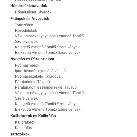
Hőmérséklettávadók
Hőmérséklet Távadók
Fittingek és Átvezetők
Tartozékok
Hővédőtokok
Vákuumos/Nagynyomású Átmenő Tömítő
Szerelvények
Kötegelő Átmenő Tömítő Szerelvények
Elektróda Átmenő Tömítő Szerelvények
Nyomás és Páratartalom
Nyomásmérők
Ipari, távadós nyomásérzékelő
Nyomásérzékelő Távadóval
Páratartalom Távadó
Páratartalom és Hőmérséklet Távadó
Vákuumos/Nagynyomású Átmenő Tömítő
Szerelvények
Kötegelő Átmenő Tömítő Szerelvények
Elektróda Átmenő Tömítő Szerelvények
Kalibrátorok és Kalibrálás
Kalibrátorok
Kalibrálás
Tartozékok