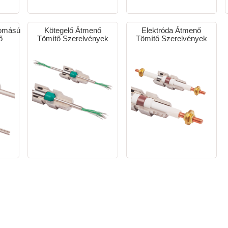
omású
Kötegelő Átmenő
Elektróda Átmenő
ő
Tömítő Szerelvények
Tömítő Szerelvények