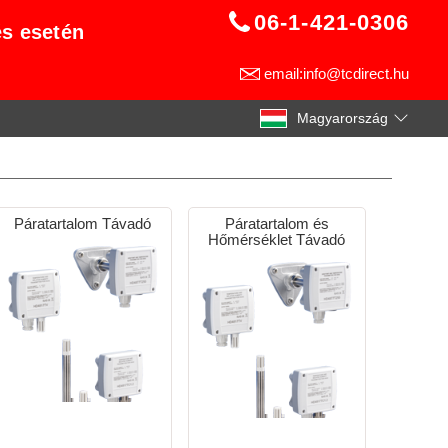
06-1-421-0306
és esetén
email:info@tcdirect.hu
Magyarország
Páratartalom Távadó
Páratartalom és
Hőmérséklet Távadó