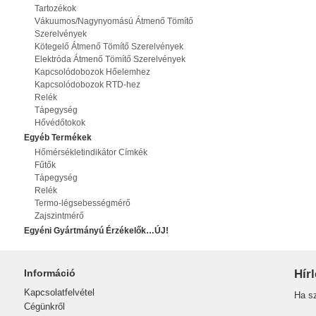
Tartozékok
Vákuumos/Nagynyomású Átmenő Tömítő
Szerelvények
Kötegelő Átmenő Tömítő Szerelvények
Elektróda Átmenő Tömítő Szerelvények
Kapcsolódobozok Hőelemhez
Kapcsolódobozok RTD-hez
Relék
Tápegység
Hővédőtokok
Egyéb Termékek
Hőmérsékletindikátor Címkék
Fűtők
Tápegység
Relék
Termo-légsebességmérő
Zajszintmérő
Egyéni Gyártmányú Érzékelők…ÚJ!
Információ
Hírl
Kapcsolatfelvétel
Ha sz
Cégünkről