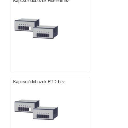
Kapcsolódobozok Hőelemhez
Kapcsolódobozok RTD-hez