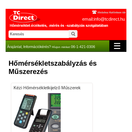
email:info@tcdirect.hu
Árajánlat, Információkérés?
06-1-421-0306
Hívjon minket
Hőmérsékletszabályzás és
Műszerezés
Kézi Hőmérsékletkijelző Műszerek